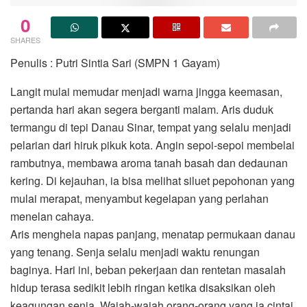
0
SHARES
Penulis : Putri Sintia Sari (SMPN 1 Gayam)
Langit mulai memudar menjadi warna jingga keemasan,
pertanda hari akan segera berganti malam. Aris duduk
termangu di tepi Danau Sinar, tempat yang selalu menjadi
pelarian dari hiruk pikuk kota. Angin sepoi-sepoi membelai
rambutnya, membawa aroma tanah basah dan dedaunan
kering. Di kejauhan, ia bisa melihat siluet pepohonan yang
mulai merapat, menyambut kegelapan yang perlahan
menelan cahaya.
Aris menghela napas panjang, menatap permukaan danau
yang tenang. Senja selalu menjadi waktu renungan
baginya. Hari ini, beban pekerjaan dan rentetan masalah
hidup terasa sedikit lebih ringan ketika disaksikan oleh
keagungan senja. Wajah-wajah orang-orang yang ia cintai